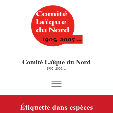
Skip
to
content
Comité Laïque du Nord
1905, 2005, …
Afficher/masquer
la
navigation
Étiquette dans espèces