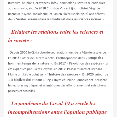
Rumeurs, opinions, croyances, infox, convictions, savoirs scientifiques,
autres savoirs, etc. En
2018
Christian Vincent (journaliste), Virginie
Bagneux (psycho-sociologue) et Fabien Eloire (sociologue) ont débattu
des «
Vérités, erreurs dans les médias et dans les sciences sociales
».
Eclairer les relations entre les sciences et
la société :
Depuis 2006
le CLN a abordé ces relations lors de la Fête de la science.
En
2016
Catherine Larrère a défini l‘anthropocène dans «
Temps des
hommes, temps de la nature
». En
2017
«
l’évolution des espèces
» a
été expliquée par Claire Derycke, en
2019
Pascal Mulard et Bernard
Maitte ont fait le point sur «
l’histoire des sciences
». En
2020
autour de
«
la biodiversité et nous
»
Régis Thyot et Hélène Soubelet
ont
présenté
les lectures mythiques et scientifiques des effondrements et extinctions
passées et actuelles.
La pandémie du Covid 19 a révélé les
incompréhensions entre l’opinion publique