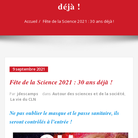
déjà !
Accueil
Fête de la Science 2021 : 30 ans déjà !
9 septembre 2021
Fête de la Science 2021 : 30 ans déjà !
Par
jdescamps
dans
Autour des sciences et de la société
,
La vie du CLN
Ne pas oub
lier le masque et le passe sanitaire, ils
seront contrôlés à l’entrée
!