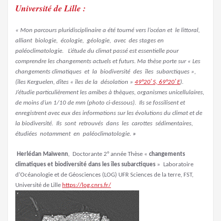
Université de Lille :
« Mon parcours pluridisciplinaire a été tourné vers l’océan et le littoral,
alliant biologie, écologie, géologie, avec des stages en
paléoclimatologie. L’étude du climat passé est essentielle pour
comprendre les changements actuels et futurs. Ma thèse porte sur « Les
changements climatiques et la biodiversité des îles subarctiques »,
(îles Kerguelen, dîtes « îles de la désolation »
49°20′ S, 69°20′ E
).
J’étudie particulièrement les amibes à thèques, organismes unicellulaires,
de moins d’un 1/10 de mm (photo ci-dessous). Ils se fossilisent et
enregistrent avec eux des informations sur les évolutions du climat et de
la biodiversité. Ils sont retrouvés dans les carottes sédimentaires,
étudiées notamment en paléoclimatologie.
»
Herlédan Maïwenn
, Doctorante 2° année Thèse «
changements
climatiques et biodiversité dans les îles subarctiques
» Laboratoire
d’Océanologie et de Géosciences (LOG) UFR Sciences de la terre, FST,
Université de Lille
https://log.cnrs.fr/