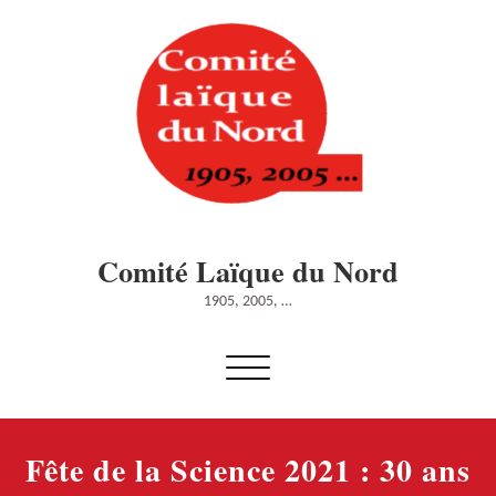
Skip
to
content
Comité Laïque du Nord
1905, 2005, …
Afficher/masquer
la
navigation
Fête de la Science 2021 : 30 ans