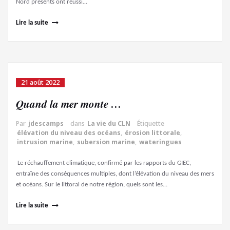
Nord présents ont réussi…
Lire la suite
21 août 2022
Quand la mer monte …
Par
jdescamps
dans
La vie du CLN
Étiquette
élévation du niveau des océans
,
érosion littorale
,
intrusion marine
,
subersion marine
,
wateringues
Le réchauffement climatique, confirmé par les rapports du GIEC,
entraîne des conséquences multiples, dont l’élévation du niveau des mers
et océans. Sur le littoral de notre région, quels sont les…
Lire la suite