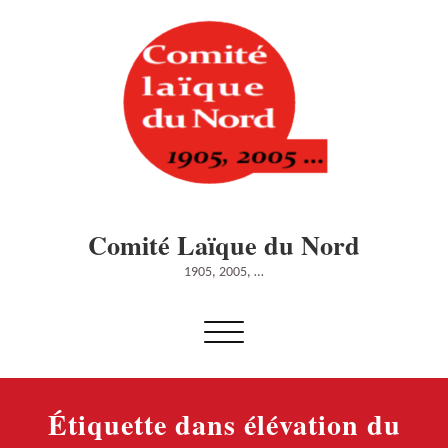
Skip
to
content
Comité Laïque du Nord
1905, 2005, …
Afficher/masquer
la
navigation
Étiquette dans élévation du